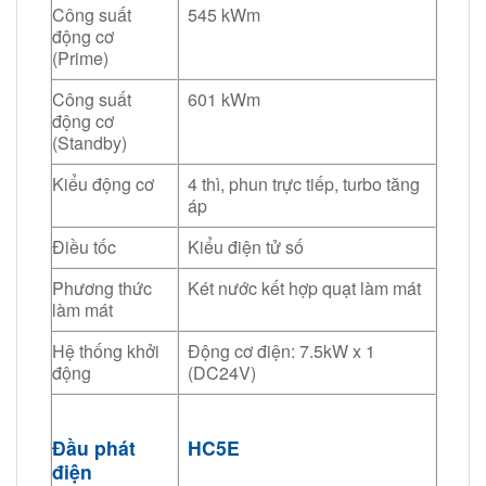
Công suất
545 kWm
động cơ
(Prime)
Công suất
601 kWm
động cơ
(Standby)
Kiểu động cơ
4 thì, phun trực tiếp, turbo tăng
áp
Điều tốc
Kiểu điện tử số
Phương thức
Két nước kết hợp quạt làm mát
làm mát
Hệ thống khởi
Động cơ điện: 7.5kW x 1
động
(DC24V)
Đầu phát
HC5E
điện