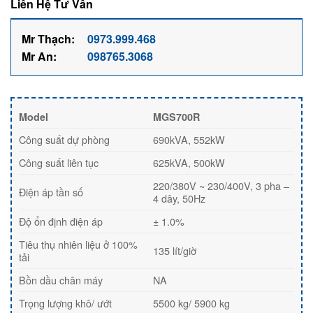
Liên Hệ Tư Vấn
Mr Thạch:
0973.999.468
Mr An:
098765.3068
Model
MGS700R
Công suất dự phòng
690kVA, 552kW
Công suất liên tục
625kVA, 500kW
220/380V ~ 230/400V, 3 pha –
Điện áp tần số
4 dây, 50Hz
Độ ổn định điện áp
± 1.0%
Tiêu thụ nhiên liệu ở 100%
135 lít/giờ
tải
Bồn dầu chân máy
NA
Trọng lượng khô/ ướt
5500 kg/ 5900 kg