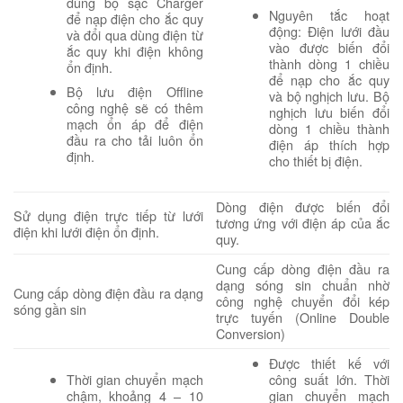
dùng bộ sạc Charger
Nguyên tắc hoạt
để nạp điện cho ắc quy
động: Điện lưới đầu
và đổi qua dùng điện từ
vào được biến đổi
ắc quy khi điện không
thành dòng 1 chiều
ổn định.
để nạp cho ắc quy
Bộ lưu điện Offline
và bộ nghịch lưu. Bộ
công nghệ sẽ có thêm
nghịch lưu biến đổi
mạch ổn áp để điện
dòng 1 chiều thành
đầu ra cho tải luôn ổn
điện áp thích hợp
định.
cho thiết bị điện.
Dòng điện được biến đổi
Sử dụng điện trực tiếp từ lưới
tương ứng với điện áp của ắc
điện khi lưới điện ổn định.
quy.
Cung cấp dòng điện đầu ra
dạng sóng sin chuẩn nhờ
Cung cấp dòng điện đầu ra dạng
công nghệ chuyển đổi kép
sóng gần sin
trực tuyến (Online Double
Conversion)
Được thiết kế với
Thời gian chuyển mạch
công suất lớn. Thời
chậm, khoảng 4 – 10
gian chuyển mạch