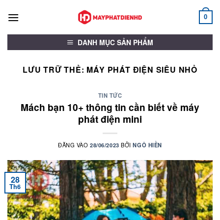
Bỏ
qua
0
nội
dung
DANH MỤC SẢN PHẨM
LƯU TRỮ THẺ:
MÁY PHÁT ĐIỆN SIÊU NHỎ
TIN TỨC
Mách bạn 10+ thông tin cần biết về máy
phát điện mini
ĐĂNG VÀO
28/06/2023
BỞI
NGÔ HIỀN
28
Th6