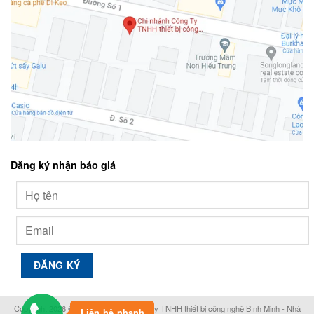
Đăng ký nhận báo giá
Alternative:
Copyright 2026 © mayphatdienhd. Công ty TNHH thiết bị công nghệ Bình Minh - Nhà
Liên hệ nhanh