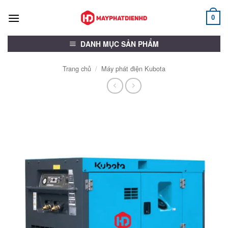
Bỏ
qua
0
nội
dung
DANH MỤC SẢN PHẨM
Trang chủ
/
Máy phát điện Kubota