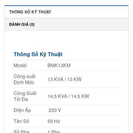
THÔNG SỐ KỸ THUẬT
ĐÁNH GIÁ (0)
Thông Số Kỹ Thuật
Model
BMK13KM
Công suất
13 KVA / 13 KW
Định Mức
Công Suất
14.5 KVA / 14.5 KW
Tối Đa
Điện Áp
230 V
Tần Số
50 Hz
Số Pha
1 Pha