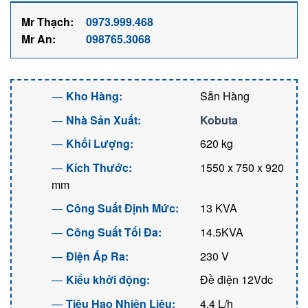
Mr Thạch:
0973.999.468
Mr An:
098765.3068
Kho Hàng:
Sẵn Hàng
Nhà Sản Xuất:
Kobuta
Khối Lượng:
620 kg
Kích Thước:
1550 x 750 x 920
mm
Công Suất Định Mức:
13 KVA
Công Suất Tối Đa:
14.5KVA
Điện Áp Ra:
230 V
Kiểu khởi động:
Đề điện 12Vdc
Tiêu Hao Nhiên Liệu:
4.4 L/h