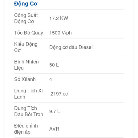
Động Cơ
Công Suất
17.2 KW
Động Cơ
Tốc Độ Quay
1500 V/ph
Kiểu Động
Động cơ dầu Diesel
Cơ
Bình Nhiên
50 L
Liệu
Số Xilanh
4
Dung Tích Xi
2197 cc
Lanh
Dung Tích
9.7 L
Dầu Bôi Trơn
Điểu chỉnh
AVR
điện áp