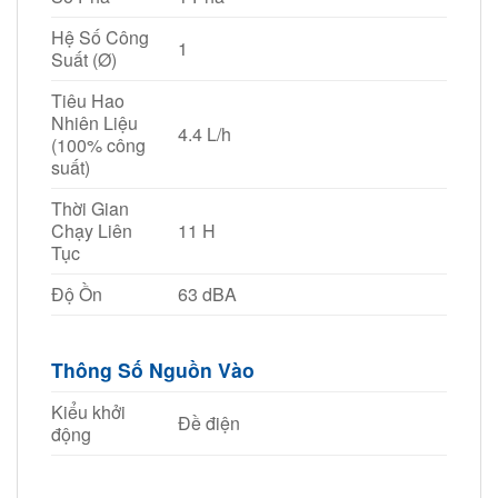
Hệ Số Công
1
Suất (Ø)
Tiêu Hao
Nhiên Liệu
4.4 L/h
(100% công
suất)
Thời Gian
Chạy Liên
11 H
Tục
Độ Ồn
63 dBA
Thông Số Nguồn Vào
Kiểu khởi
Đề điện
động