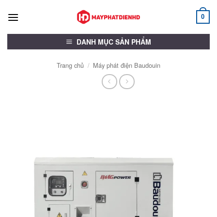
Bỏ
qua
0
nội
dung
DANH MỤC SẢN PHẨM
Trang chủ
/
Máy phát điện Baudouin