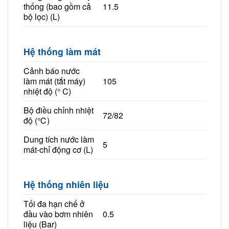
thống (bao gồm cả
11.5
bộ lọc) (L)
Hệ thống làm mát
Cảnh báo nước
làm mát (tắt máy)
105
nhiệt độ (° C)
Bộ điều chỉnh nhiệt
72/82
độ (℃)
Dung tích nước làm
5
mát-chỉ động cơ (L)
Hệ thống nhiên liệu
Tối đa hạn chế ở
đầu vào bơm nhiên
0.5
liệu (Bar)