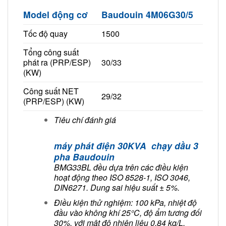
Model động cơ
Baudouin 4M06G30/5
Tốc độ quay
1500
Tổng công suất
phát ra (PRP/ESP)
30/33
(KW)
Công suất NET
29/32
(PRP/ESP) (KW)
Tiêu chí đánh giá
máy phát điện 30KVA chạy dầu 3
pha Baudouin
BMG33BL đều dựa trên các điều kiện
hoạt động theo ISO 8528-1, ISO 3046,
DIN6271. Dung sai hiệu suất ± 5%.
Điều kiện thử nghiệm: 100 kPa, nhiệt độ
đầu vào không khí 25°C, độ ẩm tương đối
30%, với mật độ nhiên liệu 0,84 kg/L.