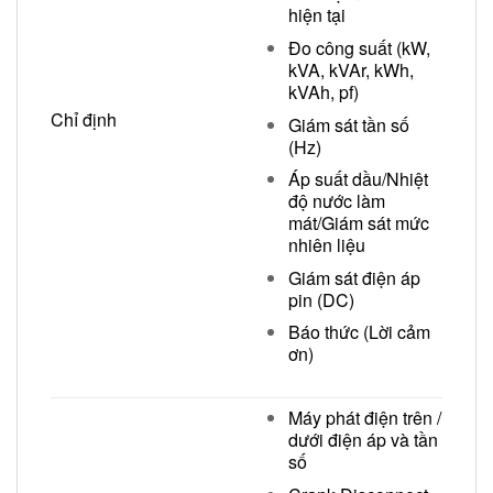
hiện tại
Đo công suất (kW,
kVA, kVAr, kWh,
kVAh, pf)
Chỉ định
Giám sát tần số
(Hz)
Áp suất dầu/Nhiệt
độ nước làm
mát/Giám sát mức
nhiên liệu
Giám sát điện áp
pin (DC)
Báo thức (Lời cảm
ơn)
Máy phát điện trên /
dưới điện áp và tần
số