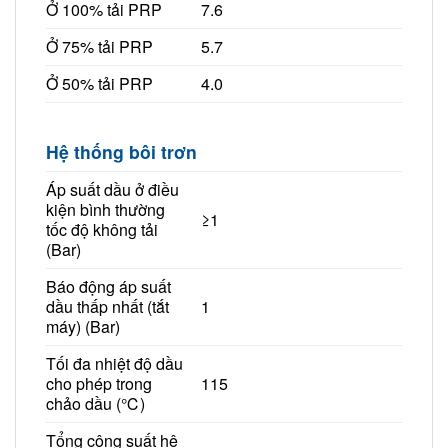
Ở 100% tải PRP
7.6
Ở 75% tải PRP
5.7
Ở 50% tải PRP
4.0
Hệ thống bôi trơn
Áp suất dầu ở điều
kiện bình thường
≥1
tốc độ không tải
(Bar)
Báo động áp suất
dầu thấp nhất (tắt
1
máy) (Bar)
Tối đa nhiệt độ dầu
cho phép trong
115
chảo dầu (℃)
Tổng công suất hệ