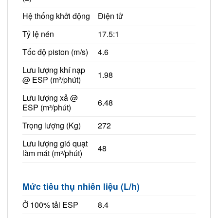
Hệ thống khởi động
Điện tử
Tỷ lệ nén
17.5:1
Tốc độ piston (m/s)
4.6
Lưu lượng khí nạp
1.98
@ ESP (m³/phút)
Lưu lượng xả @
6.48
ESP (m³/phút)
Trọng lượng (Kg)
272
Lưu lượng gió quạt
48
làm mát (m³/phút)
Mức tiêu thụ nhiên liệu (L/h)
Ở 100% tải ESP
8.4