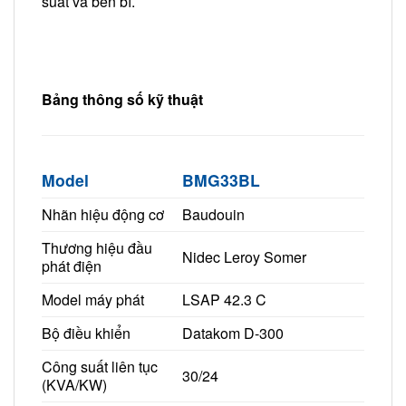
suất và bền bỉ.
Bảng thông số kỹ thuật
Model
BMG33BL
Nhãn hiệu động cơ
Baudouin
Thương hiệu đầu
Nidec Leroy Somer
phát điện
Model máy phát
LSAP 42.3 C
Bộ điều khiển
Datakom D-300
Công suất liên tục
30/24
(KVA/KW)