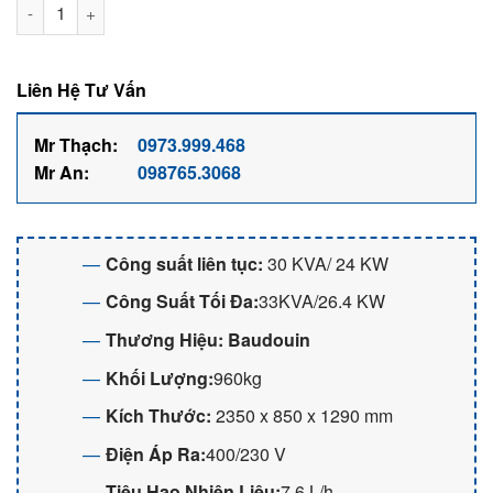
Máy phát điện 30KVA chạy dầu 3 pha Baudouin BMG33BL số l
Liên Hệ Tư Vấn
Mr Thạch:
0973.999.468
Mr An:
098765.3068
Công suất liên tục:
30 KVA/ 24 KW
Công Suất Tối Đa:
33KVA/26.4 KW
Thương Hiệu:
Baudouin
Khối Lượng:
960kg
Kích Thước:
2350 x 850 x 1290 mm
Điện Áp Ra:
400/230 V
Tiêu Hao Nhiên Liệu:
7,6 L/h