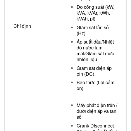
Đo công suất (kW,
kVA, kVAr, kWh,
kVAh, pf)
Chỉ định
Giám sát tần số
(Hz)
Áp suất dầu/Nhiệt
độ nước làm
mát/Giám sát mức
nhiên liệu
Giám sát điện áp
pin (DC)
Báo thức (Lời cảm
ơn)
Máy phát điện trên /
dưới điện áp và tần
số
Crank Disconnect