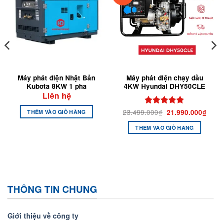
Máy phát điện Nhật Bản
Máy phát điện chạy dầu
Kubota 8KW 1 pha
4KW Hyundai DHY50CLE
Liên hệ
Giá
Giá
23.499.000
₫
Được xếp
21.990.000
₫
THÊM VÀO GIỎ HÀNG
gốc
hiện
hạng
5
5
là:
tại
sao
THÊM VÀO GIỎ HÀNG
23.499.000₫.
là:
21.9
THÔNG TIN CHUNG
Giới thiệu về công ty