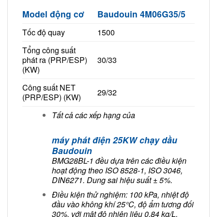
Model động cơ
Baudouin 4M06G35/5
Tốc độ quay
1500
Tổng công suất
phát ra (PRP/ESP)
30/33
(KW)
Công suất NET
29/32
(PRP/ESP) (KW)
Tất cả các xếp hạng của
máy phát điện 25KW chạy dầu
Baudouin
BMG28BL-1 đều dựa trên các điều kiện
hoạt động theo ISO 8528-1, ISO 3046,
DIN6271. Dung sai hiệu suất ± 5%.
Điều kiện thử nghiệm: 100 kPa, nhiệt độ
đầu vào không khí 25°C, độ ẩm tương đối
30%, với mật độ nhiên liệu 0,84 kg/L.