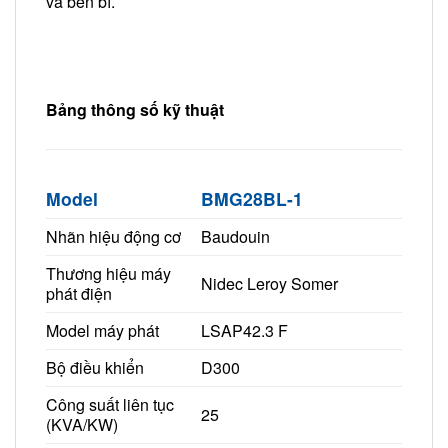
và bền bỉ.
Bảng thông số kỹ thuật
Model
BMG28BL-1
Nhãn hiệu động cơ
Baudouin
Thương hiệu máy
Nidec Leroy Somer
phát điện
Model máy phát
LSAP42.3 F
Bộ điều khiển
D300
Công suất liên tục
25
(KVA/KW)