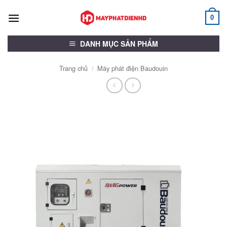
Bỏ
qua
0
nội
dung
DANH MỤC SẢN PHẨM
Trang chủ
/
Máy phát điện Baudouin