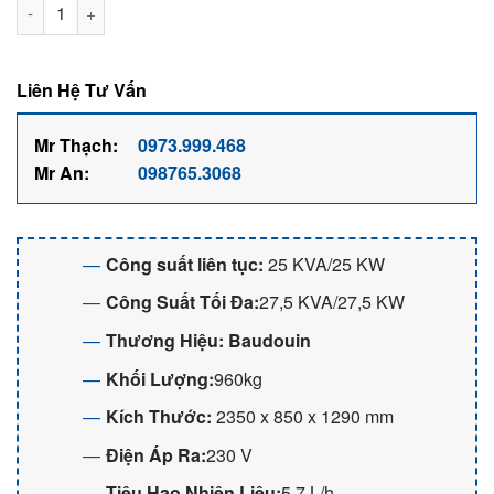
Máy phát điện 25KW chạy dầu Baudouin BMG28BL-1 số lượng
Liên Hệ Tư Vấn
Mr Thạch:
0973.999.468
Mr An:
098765.3068
Công suất liên tục:
25 KVA/25 KW
Công Suất Tối Đa:
27,5 KVA/27,5 KW
Thương Hiệu:
Baudouin
Khối Lượng:
960kg
Kích Thước:
2350 x 850 x 1290 mm
Điện Áp Ra:
230 V
Tiêu Hao Nhiên Liệu:
5,7 L/h