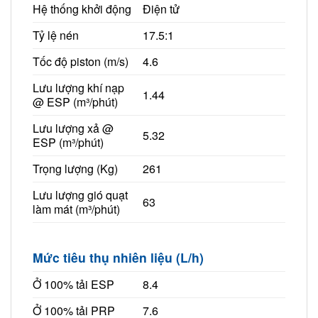
Hệ thống khởi động
Điện tử
Tỷ lệ nén
17.5:1
Tốc độ piston (m/s)
4.6
Lưu lượng khí nạp
1.44
@ ESP (m³/phút)
Lưu lượng xả @
5.32
ESP (m³/phút)
Trọng lượng (Kg)
261
Lưu lượng gió quạt
63
làm mát (m³/phút)
Mức tiêu thụ nhiên liệu (L/h)
Ở 100% tải ESP
8.4
Ở 100% tải PRP
7.6