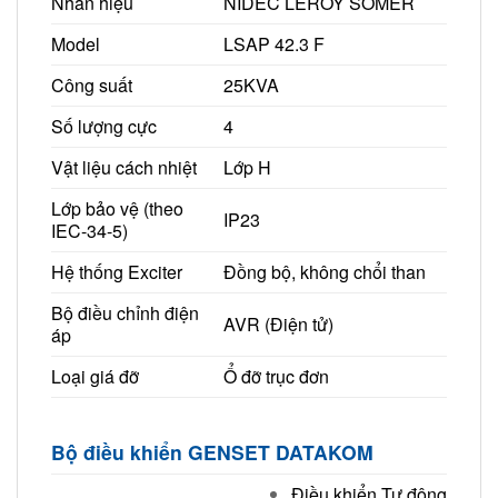
Nhãn hiệu
NIDEC LEROY SOMER
Model
LSAP 42.3 F
Công suất
25KVA
Số lượng cực
4
Vật liệu cách nhiệt
Lớp H
Lớp bảo vệ (theo
IP23
IEC-34-5)
Hệ thống Exciter
Đồng bộ, không chổi than
Bộ điều chỉnh điện
AVR (Điện tử)
áp
Loại giá đỡ
Ổ đỡ trục đơn
Bộ điều khiển GENSET DATAKOM
Điều khiển Tự động