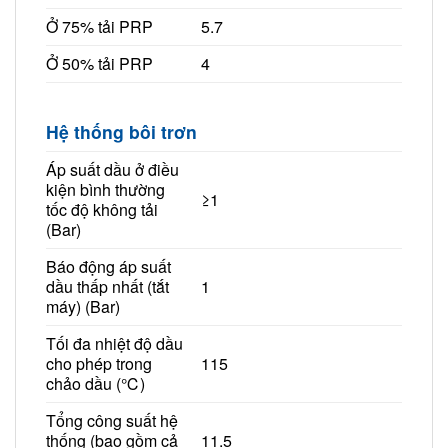
Ở 75% tải PRP
5.7
Ở 50% tải PRP
4
Hệ thống bôi trơn
Áp suất dầu ở điều
kiện bình thường
≥1
tốc độ không tải
(Bar)
Báo động áp suất
dầu thấp nhất (tắt
1
máy) (Bar)
Tối đa nhiệt độ dầu
cho phép trong
115
chảo dầu (℃)
Tổng công suất hệ
thống (bao gồm cả
11.5