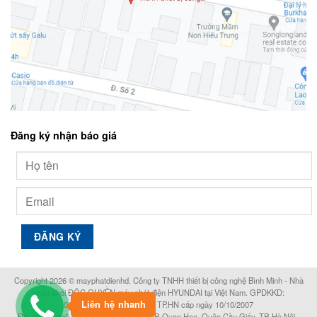
Đăng ký nhận báo giá
Alternative:
Copyright 2026 © mayphatdienhd. Công ty TNHH thiết bị công nghệ Bình Minh - Nhà
phân phối ĐỘC QUYỀN máy phát điện HYUNDAI tại Việt Nam. GPDKKD:
Liên hệ nhanh
0102388286 do sở KH&DT TP.HN cấp ngày 10/10/2007
Địa chỉ: 31 ngõ 92 Nguyễn Khánh Toàn P. Quan Hoa, Quận Cầu Giấy, TP. Hà Nội .