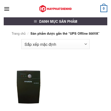
Bỏ
qua
0
nội
dung
DANH MỤC SẢN PHẨM
Trang chủ
/
Sản phẩm được gắn thẻ “UPS Offline 500VA”