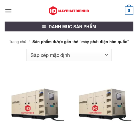
Bỏ
qua
0
nội
dung
DANH MỤC SẢN PHẨM
Trang chủ
/
Sản phẩm được gắn thẻ “máy phát điện hàn quốc”