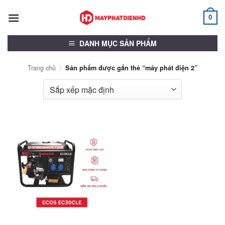
Bỏ
qua
0
nội
dung
DANH MỤC SẢN PHẨM
Trang chủ
/
Sản phẩm được gắn thẻ “máy phát điện 2”