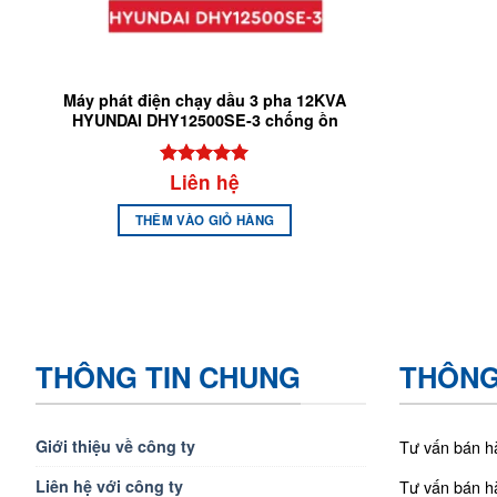
Máy phát điện chạy dầu 3 pha 12KVA
HYUNDAI DHY12500SE-3 chống ồn
Liên hệ
Được xếp
hạng
5
5
sao
THÊM VÀO GIỎ HÀNG
THÔNG TIN CHUNG
THÔNG 
Giới thiệu về công ty
Tư vấn bán h
Liên hệ với công ty
Tư vấn bán h