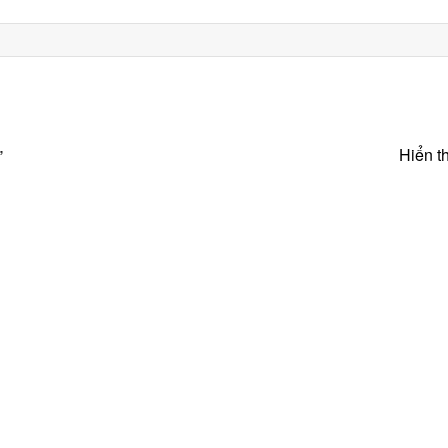
Hiển th
”