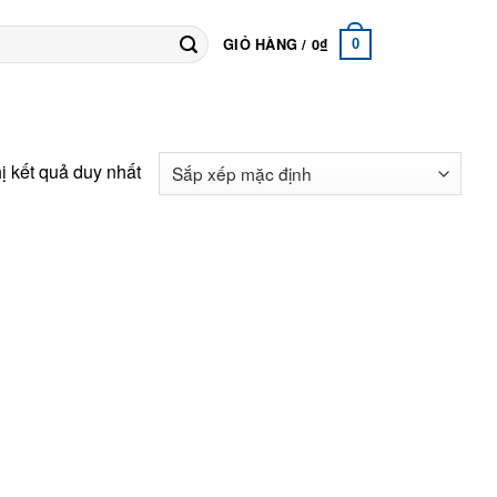
GIỎ HÀNG /
0
₫
0
ị kết quả duy nhất