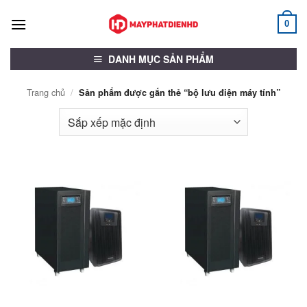
Bỏ
qua
0
nội
dung
DANH MỤC SẢN PHẨM
Trang chủ
/
Sản phẩm được gắn thẻ “bộ lưu điện máy tính”